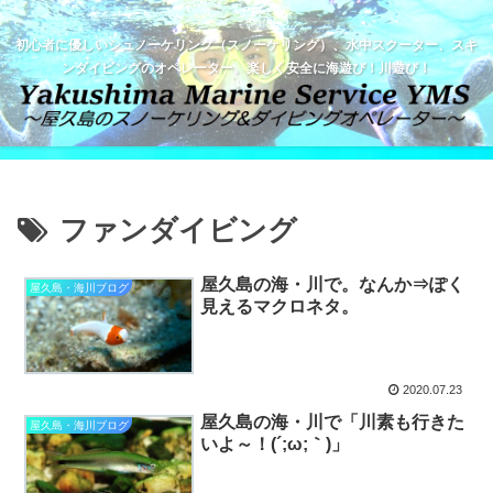
初心者に優しいシュノーケリング（スノーケリング）、水中スクーター、スキ
ンダイビングのオペレーター。楽しく安全に海遊び！川遊び！
ファンダイビング
屋久島の海・川で。なんか⇒ぽく
屋久島・海川ブログ
見えるマクロネタ。
2020.07.23
屋久島の海・川で「川素も行きた
屋久島・海川ブログ
いよ～！(´;ω;｀)」