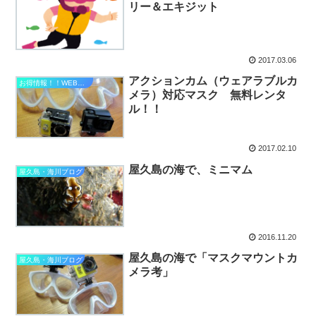
リー＆エキジット
2017.03.06
アクションカム（ウェアラブルカ
お得情報！！WEB割！！etc...
メラ）対応マスク 無料レンタ
ル！！
2017.02.10
屋久島の海で、ミニマム
屋久島・海川ブログ
2016.11.20
屋久島の海で「マスクマウントカ
屋久島・海川ブログ
メラ考」