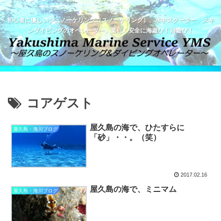
初心者に優しいシュノーケリング（スノーケリング）、水中スクーター、スキ
ンダイビングのオペレーター。楽しく安全に海遊び！川遊び！
コアゲスト
屋久島の海で、ひたすらに
屋久島・海川ブログ
「砂」・・。（笑）
2017.02.16
屋久島の海で、ミニマム
屋久島・海川ブログ