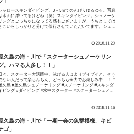
グ」
シャロースキンダイビング。3～5mでのんびりゆるゆる。写真
は水面に浮いてるけどね（笑）スキンダイビング。シュノーケ
リングとごっちゃになってる感もございますが、うちとしては
そこいらしっかりと分けて催行させていただいてます。シュノ
ーケリングは水...
2018.11.20
屋久島の海・川で「スクーターシュノーケリン
グ。ハマる人多し！！」
日々、スクーター大活躍中。泳げる人はよりブイブイと、そう
でない人だって楽ちんちん、どっちも全力でお楽しみ中！！ #
屋久島 #屋久島シュノーケリング #スノーケリング #スキンダ
イビング #ダイビング #水中スクーター #スクーターシュノー
ケ...
2018.11.16
屋久島の海・川で「一期一会の魚群模様。キビ
ナゴ」