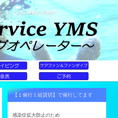
ー。楽しく安全に海遊び！川遊び！
【１催行１組貸切】で催行してます
感染症拡大防止のため