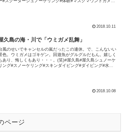
ー#スクーターシュノーケリング#体験#マスクマウントカメラ
#初心者...
2018.10.11
屋久島の海・川で「ウミガメ乱舞」
台風のせいでキャンセルの嵐だったこの連休。で、こんないい
景色。ウミガメはゴキゲン。回遊魚がグルグルだもん。嬉しく
もあり、悔しくもあり・・・。(笑)#屋久島#屋久島シュノーケ
リング#スノーケリング#スキンダイビング#ダイビング#水中
スクーター...
2018.10.08
のページ