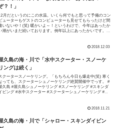
ぞ？！」
12月だというのにこの水温。いくら何でもと思って予備のコン
ビューターもゲストのコンビューターも見せてもらったけど間
違いないや！(笑) 暖かいよ～！というわけで、今年はあったか
い潮がいまだ続いております。例年以上にあったかいです。単
純に温暖化...
2018.12.03
屋久島の海・川で「水中スクーター・スノーケ
リングは続く」
スクータースノーケリング。「もちろん今日も爆走中(笑) 寒く
なっても、スクーターシュノーケリング絶賛開催中でっす。 #
屋久島 #屋久島シュノーケリング #スノーケリング #スキンダ
イビング #水中スクーター #スクーターシュノーケリング #...
2018.11.21
屋久島の海・川で「シャロー・スキンダイビン