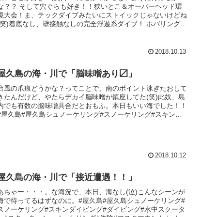
な？？ そして穴ぐらも好き！！狭いとこ＆オーバーヘッド環
境大会！ま、テックダイブみたいにストイックじゃないけどね
(笑)着底なし、壁接触なしの完全浮遊系ダイブ！ ホバリングや
らトリムやら...
2018.10.13
屋久島の海・川で「脳味噌あり〼」
台風の爪痕どうかな？ってことで、南のポイント泳ぎたおして
きたんだけど、やたらデカイ脳味噌が鎮座してた(笑)此奴、島
内でも有数の脳味噌具合だとおもふ。本日もいい海でした！！
#屋久島#屋久島シュノーケリング#スノーケリング#スキンダ
イビング#...
2018.10.12
屋久島の海・川で「接近遭遇！！」
あちゃー・・・。な海況で、本日、海なし(泣)こんなシーンが
海で待ってるはずなのに。#屋久島#屋久島シュノーケリング#
スノーケリング#スキンダイビング#ダイビング#水中スクータ