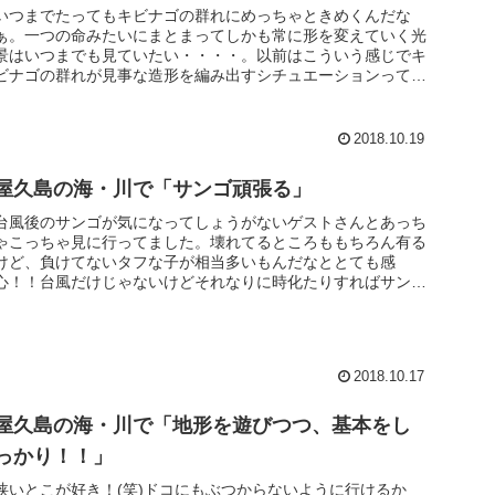
いつまでたってもキビナゴの群れにめっちゃときめくんだな
ぁ。一つの命みたいにまとまってしかも常に形を変えていく光
景はいつまでも見ていたい・・・・。以前はこういう感じでキ
ビナゴの群れが見事な造形を編み出すシチュエーションって、
けっこう普通な感じ...
2018.10.19
屋久島の海・川で「サンゴ頑張る」
台風後のサンゴが気になってしょうがないゲストさんとあっち
ゃこっちゃ見に行ってました。壊れてるところももちろん有る
けど、負けてないタフな子が相当多いもんだなととても感
心！！台風だけじゃないけどそれなりに時化たりすればサンゴ
やらなんやらにそれな...
2018.10.17
屋久島の海・川で「地形を遊びつつ、基本をし
っかり！！」
狭いとこが好き！(笑)ドコにもぶつからないように行けるか