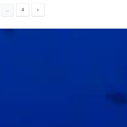
次
…
4
へ