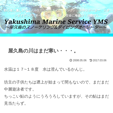
初心者に優しいシュノーケリング（スノーケリング）、水中スクーター、スキ
ンダイビングのオペレーター。楽しく安全に海遊び！川遊び！
屋久島の川はまだ寒い・・・。
2008.05.06
2017.03.06
水温は１７~１８度 水は澄んでいるかんじ。
坊主の子供たちは遡上が始まって間もないので、まだまだ
中層遊泳者です。
ちっこい鮎のようにうろうろしていますが、その鮎はまだ
見当たらず。