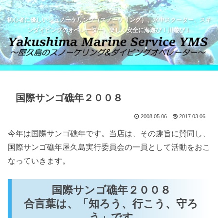
初心者に優しいシュノーケリング（スノーケリング）、水中スクーター、スキ
ンダイビングのオペレーター。楽しく安全に海遊び！川遊び！
国際サンゴ礁年２００８
2008.05.06
2017.03.06
今年は国際サンゴ礁年です。当店は、その趣旨に賛同し、
国際サンゴ礁年屋久島実行委員会の一員として活動をおこ
なっていきます。
国際サンゴ礁年２００８
合言葉は、
「知ろう、行こう、守ろ
う」です