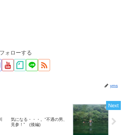
をフォローする
yms
川
気になる・・・。“不遇の男、
見参！” (後編)