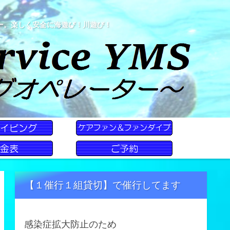
ー。楽しく安全に海遊び！川遊び！
【１催行１組貸切】で催行してます
感染症拡大防止のため