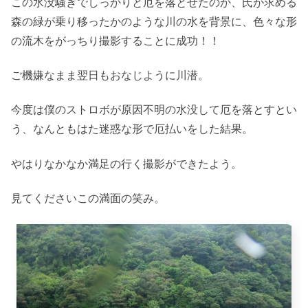
この水没騒ぎでしっかりと厄を落とせたのか、氏が求める
森の緑が乗り移ったかのような川の水を背景に、色々な形
の流木をがっちり撮影することに成功！！
ご機嫌なまま翌日もおなじように川潜。
今度は僕のストロボが原因不明の水没して厄を落とすとい
う、なんともはた迷惑な形で厄払いをした結果。
やはりなかなか満足の行く撮影ができたよう。
見てくださいこの満面の笑み。