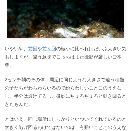
いやいや、
前回
や
前々回
の極小に比べればだいぶ大きい気
もしますが、違う意味でこっちはまた撮影が厳しいご本
尊。
2センチ弱のその体、周辺に同じような大きさで違う種類
の子たちがわらわらいるので紛らわしいことこのうえな
し。半分は透けてるし、微妙にちょろちょろと動き回ると
きたもんだ。
とはいえ、同じ場所にしっかりといついてくれているのと
大きく逃げ回るわけではないのは、有難いことこのうえな