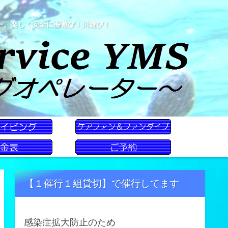
ー。楽しく安全に海遊び！川遊び！
【１催行１組貸切】で催行してます
感染症拡大防止のため