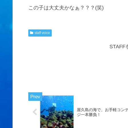
この子は大丈夫かなぁ？？？(笑)
staff voice
STAF
屋久島の海で、お手軽コン
ジ一本勝負！