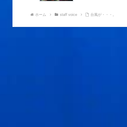
ホーム
staff voice
台風が・・・。