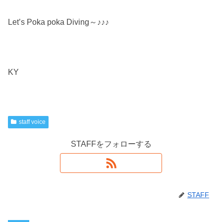
Let’s Poka poka Diving～♪♪♪
KY
staff voice
STAFFをフォローする
STAFF