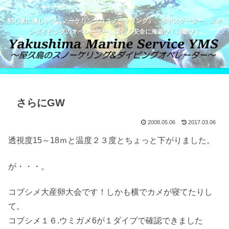
初心者に優しいシュノーケリング（スノーケリング）、水中スクーター、スキ
ンダイビングのオペレーター。楽しく安全に海遊び！川遊び！
さらにGW
2008.05.06
2017.03.06
透視度15～18ｍと温度２３度とちょっと下がりました。
が・・・。
コブシメ大産卵大会です！しかも横でカメが寝てたりし
て。
コブシメ１６.ウミガメ6が１ダイブで確認できました