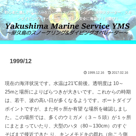
初心者に優しいシュノーケリング（スノーケリング）、水中スクーター、スキ
ンダイビングのオペレーター。楽しく安全に海遊び！川遊び！
1999/12
1999.12.16
2017.02.16
現在の海洋状況です。水温は21℃前後。透明度は 10～
25mと場所によりばらつきが大きいです。これからの時期
は、若干、波の高い日が多くなるようです。ボートダイブ
ポイントですが、また何ヶ所か有望 な場所を確認しまし
た。この場所では、多くのウミガメ（３～５頭）が１ヶ所
にまとまっていたり、大型のハタ（80～130cm）のすぐ
そばまで接近できた り、キンメモドキの群れ（向こう側