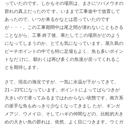
っていたのです。しかもその場所は、まさにツバメウオの
群れの真上だったので す。いままで工事途中で放置して
あったので、いつか来るかなとは思っていたのです
が・・・。この工事期間中は尾之間が潜れないこともさる
ことながら、工事 終了後、果たしてこの場所がどのよう
になってしまうのか、とても気になっています。屋久島の
ビーチポイントの中でも特に足場もよく、魚も多いポイン
トなだ けに、願わくば再び多くの魚達が戻ってくれるこ
とを期待します。
さて、現在の海況ですが、一気に水温が下がってきて、
21～23℃になっています。ポイントによってばらつきが
大きいので潜ってみるまではわからない状態です。南方系
の派手な魚もめっきり少なくなってきまし たが、ギンガ
メアジ、ウメイロ、そしてハギの仲間などの、比較的大き
めの大きい魚の群れは、依然、よく目につきます。ウミガ