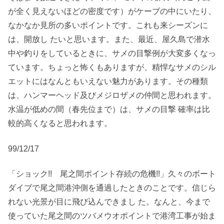
が全く見えないほどの密度です）がケーブの中にいたり、
なかなか見所の多いポイントです。これも来シーズンに
は、開放し たいと思います。また、最近、屋久島で潜水
中や釣りをしているときに、サメの目撃例が大変多くなっ
ています。ちょっと怖くもありますが、精悍なサメのシル
エットにはなんともいえない魅力があります。その種類
は、ハンマーヘッド及びメジロザメの仲間と思われます。
水温が低めの間（春先位まで）は、サメの目撃 確率は比
較的高くなると思われます。
99/12/17
「ショック!! 尾之間ポイント存続の危機!!」久々のボート
ダイブで尾之間港沖側を通過したときのことです。信じら
れない光景が目に飛び込んできまし た。なんと、今まで
使っていた尾之間のツバメウオポイントで港湾工事が始ま