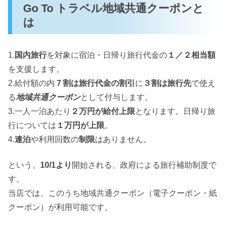
Go To トラベル地域共通クーポンと
は
1.
国内旅行
を対象に宿泊・日帰り旅行代金の
１／２相当額
を支援します。
2.給付額の内
７割は旅行代金の割引
に
３割は旅行先
で使え
る
地域共通クーポン
として付与します。
3.一人一泊あたり
２万円が給付上限
となります。日帰り旅
行については
１万円が上限
。
4.
連泊
や利用回数の
制限
はありません。
という、
10/1より
開始される、政府による旅行補助制度で
す。
当店では、このうち地域共通クーポン（電子クーポン・紙
クーポン）が利用可能です。