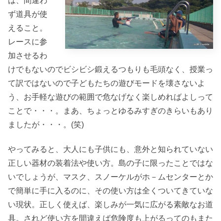
は、間違わ
ず道具が使
えること。
レースに参
加させるわ
けでもないのでビシビシ鍛えるつもりも毛頭なく、授業っ
て訳ではないので子どもたちの遊びモードを壊さないよ
う、お手軽な遊びの範囲で危なげなく楽しめればよしって
ことで・・・。まあ、ちょっとゆるみすぎのきらいもあり
ましたが・・・。(笑)
やってみると、大人にも子供にも、意外と知られていない
正しい器材の装着法や使い方。島の子に限ったことではな
いでしょうが、マスク、スノーケルがホ－ムセンターとか
で簡単に手に入るのに、その使い方は全くついてきていな
い現状。正しく使えば、楽しみが一気に広がる素敵なお道
具。されど使い方を間違えば危険度も上がるってのもまた