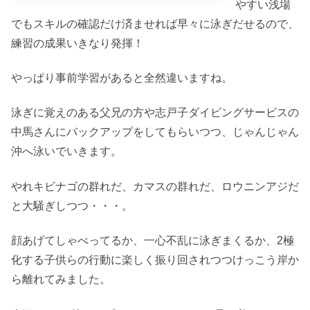
やすい浅場
でもスキルの確認だけ済ませれば早々に泳ぎだせるので、
練習の成果いきなり発揮！
やっぱり事前学習があると全然違いますね。
泳ぎに覚えのある父兄の方や
志戸子ダイビングサービス
の
中馬さんにバックアップをしてもらいつつ、じゃんじゃん
沖へ泳いでいきます。
やれキビナゴの群れだ、カマスの群れだ、ロウニンアジだ
と大騒ぎしつつ・・・。
顔あげてしゃべってるか、一心不乱に泳ぎまくるか、2極
化する子供らの行動に楽しく振り回されつつけっこう岸か
ら離れてみました。