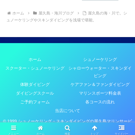
ホーム
屋久島・海川ブログ
屋久島の海・川で。シ
ュノーケリングやスキンダイビングを浅場で堪能。
ホーム
シュノーケリング
スクーター・シュノーケリング
シャローウォーター・スキンダイ
ビング
体験ダイビング
ケアファン＆ファンダイビング
ダイビングスクール
マリンスポーツ料金表
ご予約フォーム
各コースの流れ
当店について
© 1999 シュノーケリング・スキンダイビングの屋久島マリンサービ
スYMS.
メニュー
ホーム
検索
トップ
サイドバー