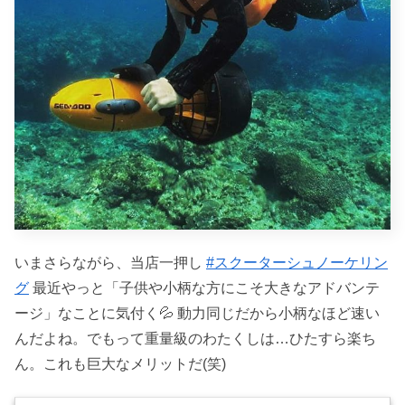
いまさらながら、当店一押し
#スクーターシュノーケリン
グ
最近やっと「子供や小柄な方にこそ大きなアドバンテ
ージ」なことに気付く💦 動力同じだから小柄なほど速い
んだよね。でもって重量級のわたくしは…ひたすら楽ち
ん。これも巨大なメリットだ(笑)