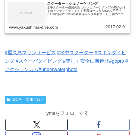
スクーター・シュノーケリング
水中スクーター使用の新しいシュノーケリングYMSのおす
すめアクティビティです！半日コース大人9,900円子供
7,150円(小2〜中3)必要装備レンタル付まったく初めてでも
大丈夫！小学2年生からOK（中学生以下の方は保護者の同
伴要）基本は水面...
2017.02.01
www.yakushima-dive.com
#屋久島マリンサービス
#水中スクーター
#スキンダイビ
ング
#スクーバダイビング
#楽しく安全に海遊び
#gopro
#
アクションカム
#underwaterphoto
屋久島・海川ブログ
ymsをフォローする