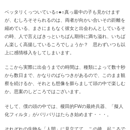
ベッタリくっついている○●○真っ最中の子も見かけます
が、むしろそそられるのは、両者が向かい合いその距離を
縮めている、まさにまもなく彼女と出会わんとしているそ
の時、人で言えばきっといちばん期待に満ち溢れ、いちば
ん楽しく高揚しているころでしょうか？ 思わずいつも以
上に感情移入をしてしまいます。
ここから実際に出会うまでの時間は、種類によって数十秒
から数日まで、かなりのばらつきがあるので、このまま観
察を続けるか、それとも想像を膨らまして頭の中で楽しむ
か。思案のしどころではございます。
そして、僕の頭の中では、榎田的FWの最終兵器、「擬人
化フィルタ」がバリバリはたらき始めます・・・。
それぞれの生物を「人間」に見立てて、この後、起こるで