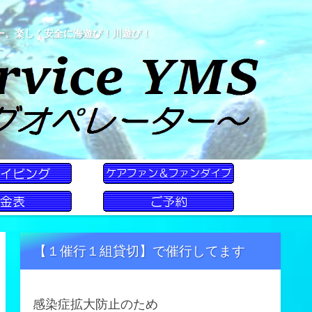
ー。楽しく安全に海遊び！川遊び！
【１催行１組貸切】で催行してます
感染症拡大防止のため