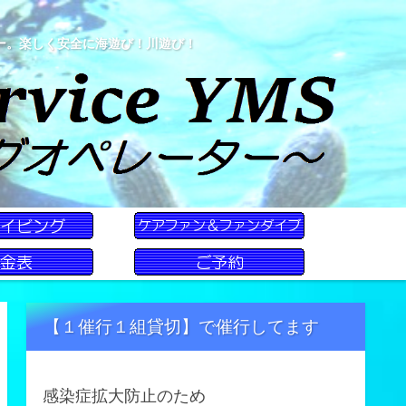
ー。楽しく安全に海遊び！川遊び！
【１催行１組貸切】で催行してます
感染症拡大防止のため