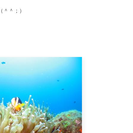
（＾＾；）