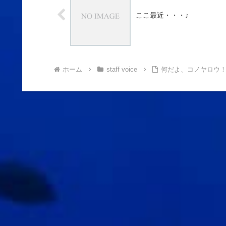
ここ最近・・・♪
ホーム
staff voice
何だよ、コノヤロウ