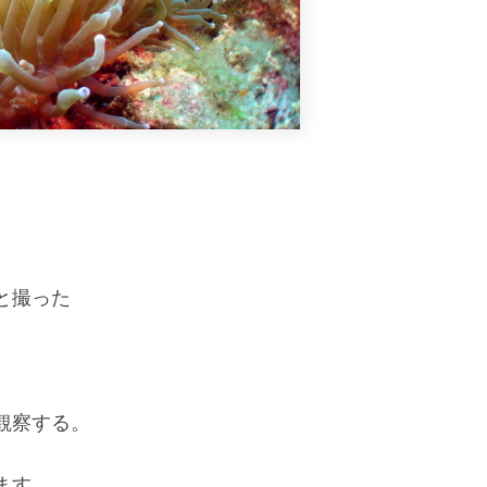
。
と撮った
観察する。
ます。