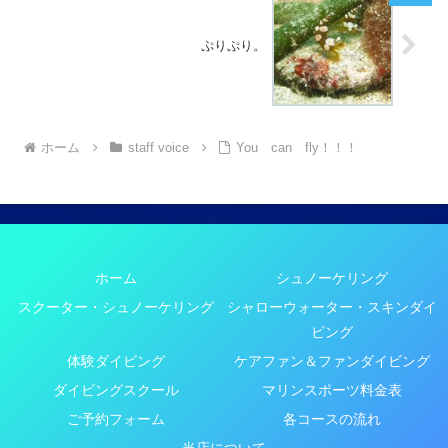
ぷりぷり。
ホーム
staff voice
You can fly！！！
ホーム
シュノーケリング
スクーター・シュノーケリング
シャローウォーター・スキンダイ
ビング
体験ダイビング
ケアファン＆ファンダイビング
ダイビングスクール
マリンスポーツ料金表
ご予約フォーム
各コースの流れ
当店について