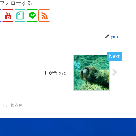
をフォローする
yms
目が合った！
・。“極彩色”