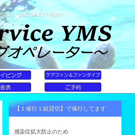
ー。楽しく安全に海遊び！川遊び！
【１催行１組貸切】で催行してます
感染症拡大防止のため