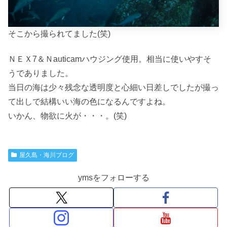
そこから撮られてました(笑)
ＮＥＸ7＆Ｎauticamハウジング使用。相当に使いやすそ
うでありました。
当日の海は少々残念な透明度と心細い日差しでしたが撮っ
て出しで結構いい海の色になるんですよね。
いかん、物欲に火が・・・。(笑)
屋久島・海川ブログ
ymsをフォローする