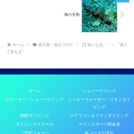
海の天狗
ホーム
屋久島・海川ブログ
気になる・・・。“透け
て見える”
ホーム
シュノーケリング
スクーター・シュノーケリング
シャローウォーター・スキンダイ
ビング
体験ダイビング
ケアファン＆ファンダイビング
ダイビングスクール
マリンスポーツ料金表
ご予約フォーム
各コースの流れ