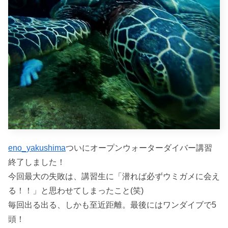
eno_yakushima
ついにオープンウォーターダイバー講習
終了しました！
今回最大の失敗は、講習生に「潜れば必ずウミガメに会え
る！！」と思わせてしまったこと(笑)
毎回出る出る、しかも至近距離。最後にはワンダイブで5
頭！