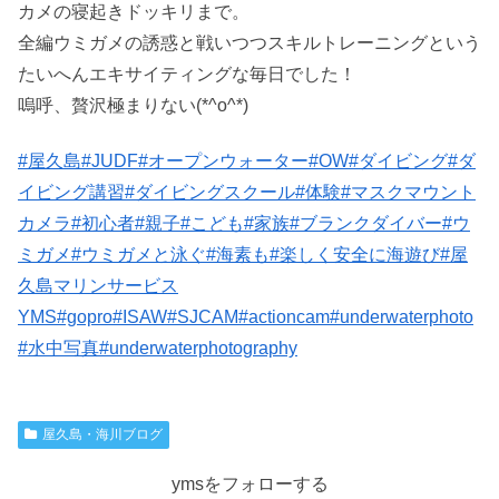
カメの寝起きドッキリまで。
全編ウミガメの誘惑と戦いつつスキルトレーニングという
たいへんエキサイティングな毎日でした！
嗚呼、贅沢極まりない(*^o^*)
#屋久島
#JUDF
#オープンウォーター
#OW
#ダイビング
#ダ
イビング講習
#ダイビングスクール
#体験
#マスクマウント
カメラ
#初心者
#親子
#こども
#家族
#ブランクダイバー
#ウ
ミガメ
#ウミガメと泳ぐ
#海素も
#楽しく安全に海遊び
#屋
久島マリンサービス
YMS
#gopro
#ISAW
#SJCAM
#actioncam
#underwaterphoto
#水中写真
#underwaterphotography
屋久島・海川ブログ
ymsをフォローする