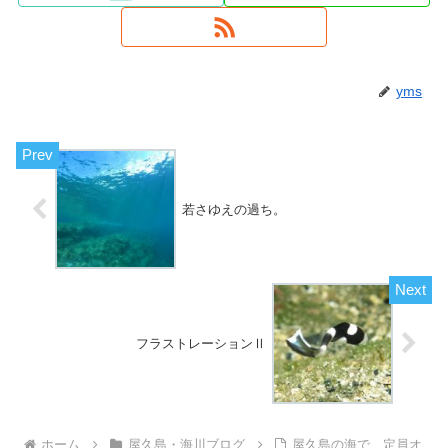
yms
若さゆえの過ち。
フラストレーションⅡ
ホーム
屋久島・海川ブログ
屋久島の海で、定員オ