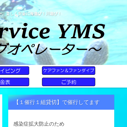
ー。楽しく安全に海遊び！川遊び！
【１催行１組貸切】で催行してます
感染症拡大防止のため