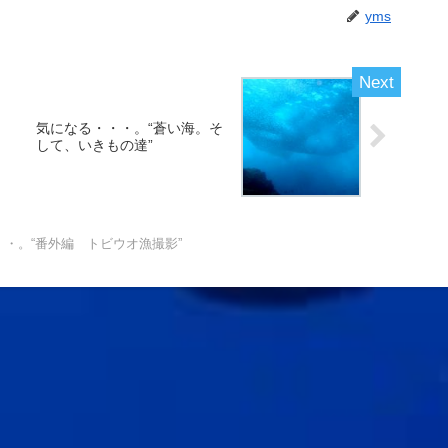
yms
気になる・・・。“蒼い海。そ
して、いきもの達”
・・。“番外編 トビウオ漁撮影”