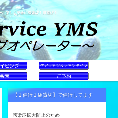
ー。楽しく安全に海遊び！川遊び！
【１催行１組貸切】で催行してます
感染症拡大防止のため